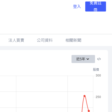
免費註
登入
冊
法人買賣
公司資料
相關新聞
近5年