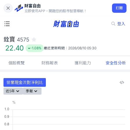
財富自由
銓寶 4575
打開
22.40
-1.08%
立即使用APP，開啟您的股市智慧導航！
登入
銓寶
4575
22.40
-1.08%
最近更新時間：
2026/08/10 05:30
個股概覽
財務報表
獲利能力
安全性分析
營業現金流對淨利比
近5年
季報