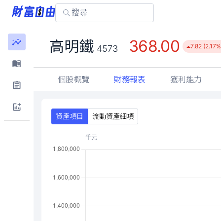
368.00
高明鐵
7.82 (2.17%
4573
個股概覽
財務報表
獲利能力
資產項目
流動資產細項