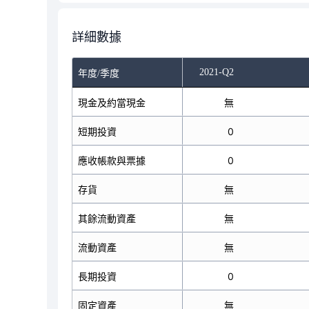
詳細數據
2021-Q2
年度/季度
現金及約當現金
無
短期投資
0
應收帳款與票據
0
存貨
無
其餘流動資產
無
流動資產
無
長期投資
0
固定資產
無