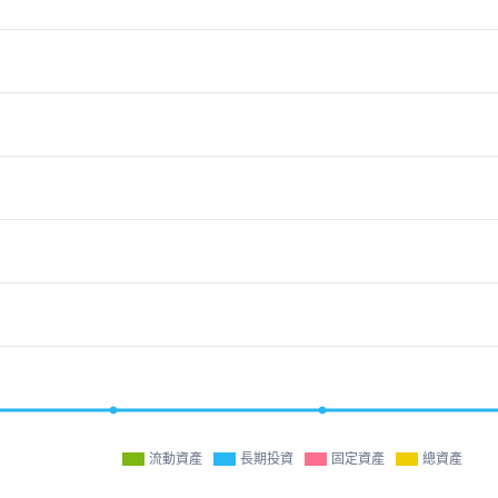
流動資產
長期投資
固定資產
總資產