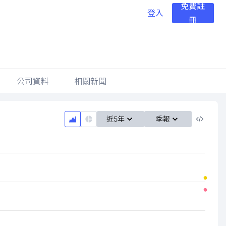
免費註
登入
冊
公司資料
相關新聞
近5年
季報