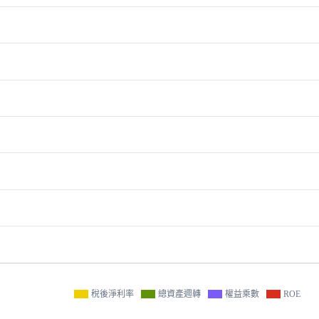
稅後淨利率
總資產週轉
權益乘數
ROE