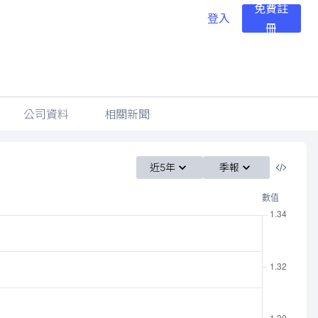
免費註
登入
冊
公司資料
相關新聞
近5年
季報