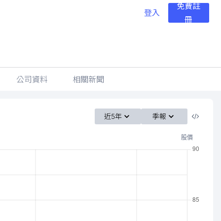
免費註
登入
冊
公司資料
相關新聞
近5年
季報