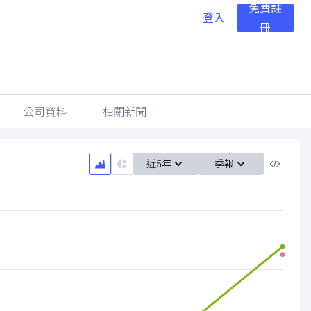
免費註
登入
冊
公司資料
相關新聞
近5年
季報