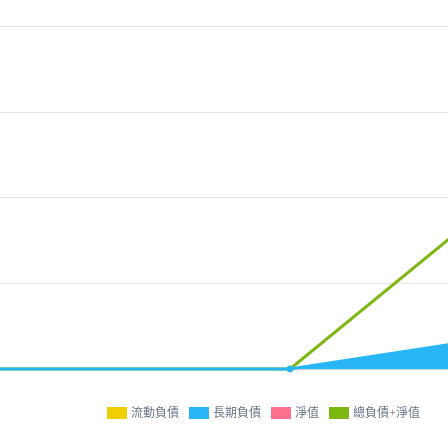
流動負債
長期負債
淨值
總負債+淨值