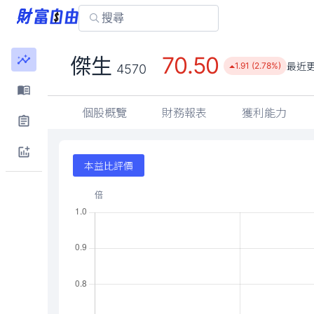
70.50
傑生
最近
1.91 (2.78%)
4570
個股概覽
財務報表
獲利能力
本益比評價