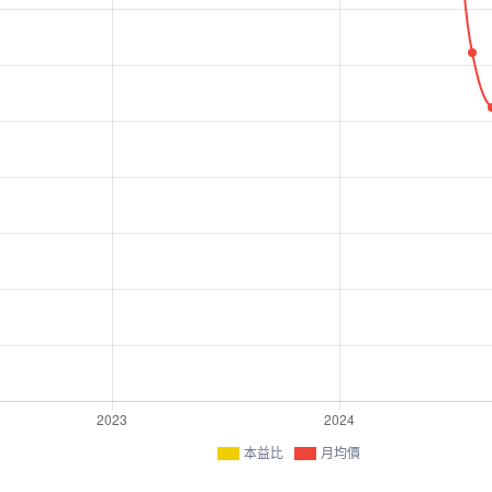
本益比
月均價