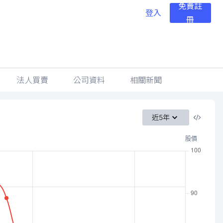
免費註
登入
冊
法人買賣
公司資料
相關新聞
近5年