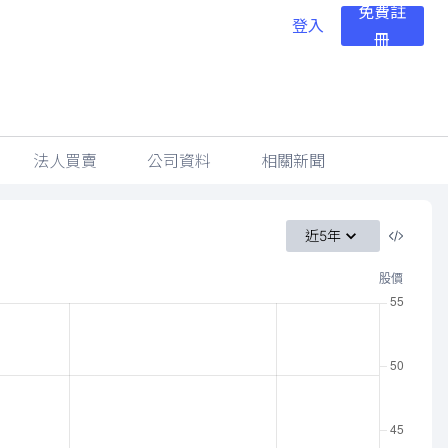
免費註
登入
冊
法人買賣
公司資料
相關新聞
近5年