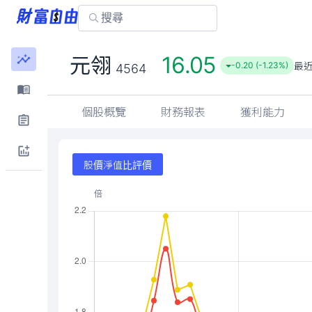
16.05
元翎
最
-0.20 (-1.23%)
4564
個股概覽
財務報表
獲利能力
股價淨值比評價