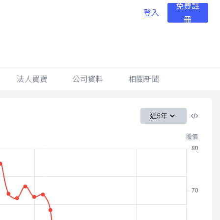
免費註
登入
冊
法人買賣
公司資料
相關新聞
近5年