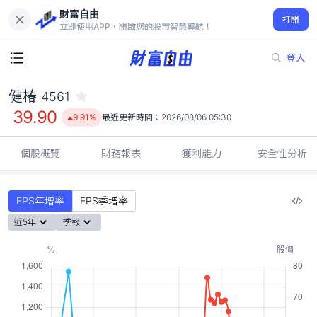
財富自由
健椿 4561
打開
39.90
9.91%
立即使用APP，開啟您的股市智慧導航！
登入
健椿
4561
39.90
9.91%
最近更新時間：
2026/08/06 05:30
個股概覽
財務報表
獲利能力
安全性分析
EPS年增率
EPS季增率
近5年
季報