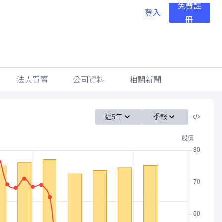
免費註
登入
冊
法人買賣
公司資料
相關新聞
近5年
季報