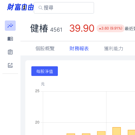
39.90
健椿
最近
3.60 (9.91%)
4561
個股概覽
財務報表
獲利能力
每股淨值