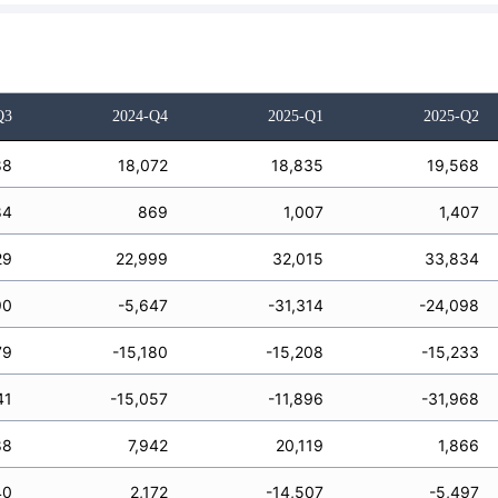
Q3
2024-Q4
2025-Q1
2025-Q2
88
18,072
18,835
19,568
84
869
1,007
1,407
29
22,999
32,015
33,834
90
-5,647
-31,314
-24,098
79
-15,180
-15,208
-15,233
41
-15,057
-11,896
-31,968
88
7,942
20,119
1,866
40
2,172
-14,507
-5,497