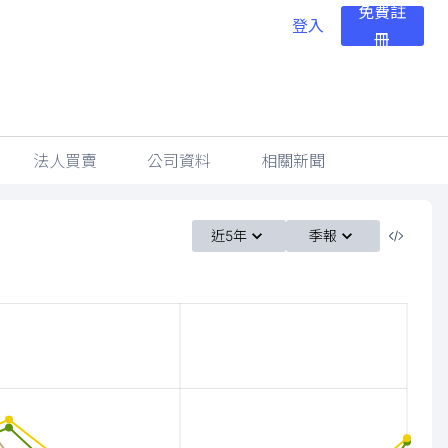
免費註
登入
冊
法人買賣
公司資料
相關新聞
近5年
季報