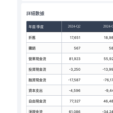
詳細數據
023-Q4
2024-Q1
2024-Q2
2024-
年度/季度
17,686
折舊
17,740
17,651
18,9
556
攤銷
564
567
5
4,877
營業現金流
67,865
81,923
55,9
224
投資現金流
53,825
-3,250
-13,9
17,382
融資現金流
-17,525
-17,587
-76,1
-3,718
資本支出
-4,127
-4,596
-9,4
61,159
自由現金流
63,738
77,327
46,4
47,719
淨現金流
104,165
61,086
-34,2