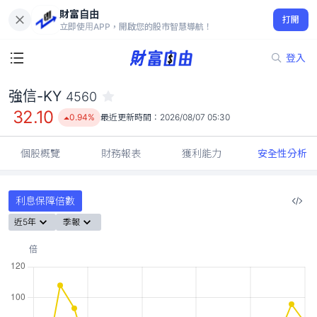
財富自由
強信-KY 4560
打開
32.10
0.94%
立即使用APP，開啟您的股市智慧導航！
登入
強信-KY
4560
32.10
0.94%
最近更新時間：
2026/08/07 05:30
個股概覽
財務報表
獲利能力
安全性分析
利息保障倍數
近5年
季報