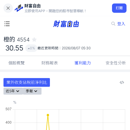
財富自由
橙的 4554
打開
30.55
0%
立即使用APP，開啟您的股市智慧導航！
登入
橙的
4554
30.55
0%
最近更新時間：
2026/08/07 05:30
個股概覽
財務報表
獲利能力
安全性分析
業外收支佔稅前淨利比
近5年
季報