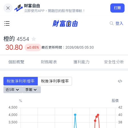
財富自由
橙的 4554
打開
30.80
0.65%
立即使用APP，開啟您的股市智慧導航！
登入
橙的
4554
30.80
0.65%
最近更新時間：
2026/08/05 05:30
個股概覽
財務報表
獲利能力
安全性分析
稅後淨利年增率
稅後淨利季增率
近5年
季報