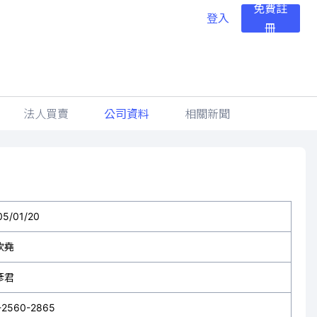
免費註
登入
冊
法人買賣
公司資料
相關新聞
05/01/20
欽堯
彥君
-2560-2865