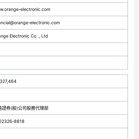
w.orange-electronic.com
ancial@orange-electronic.com
nge Electronic Co ., Ltd
,327,464
遠證券(股)公司股務代理部
2)2326-8818