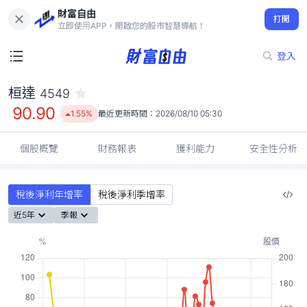
財富自由
桓達 4549
打開
90.90
1.55%
立即使用APP，開啟您的股市智慧導航！
登入
桓達
4549
90.90
1.55%
最近更新時間：
2026/08/10 05:30
個股概覽
財務報表
獲利能力
安全性分析
稅後淨利年增率
稅後淨利季增率
近5年
季報