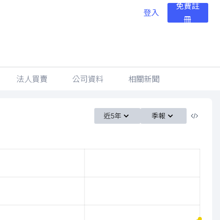
免費註
登入
冊
法人買賣
公司資料
相關新聞
近5年
季報