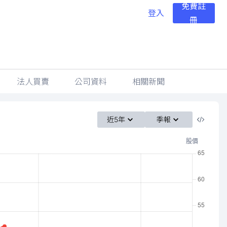
免費註
登入
冊
法人買賣
公司資料
相關新聞
近5年
季報