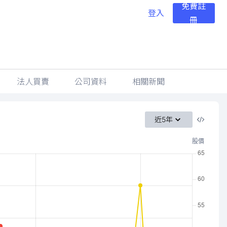
免費註
登入
冊
法人買賣
公司資料
相關新聞
近5年