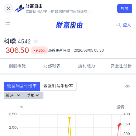
財富自由
科嶠 4542
打開
306.50
9.85%
立即使用APP，開啟您的股市智慧導航！
登入
科嶠
4542
306.50
9.85%
最近更新時間：
2026/08/05 05:30
個股概覽
財務報表
獲利能力
安全性分析
營業利益年增率
營業利益季增率
近5年
季報