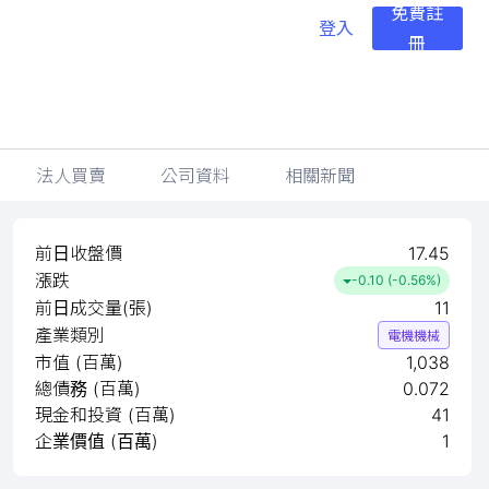
免費註
登入
冊
法人買賣
公司資料
相關新聞
前日收盤價
17.45
漲跌
-0.10 (-0.56%)
前日成交量(張)
11
產業類別
電機機械
市值 (百萬)
1,038
總債務 (百萬)
0.072
現金和投資 (百萬)
41
企業價值 (百萬)
1