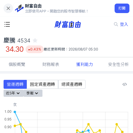
財富自由
慶騰 4534
打開
34.30
0.43%
立即使用APP，開啟您的股市智慧導航！
登入
慶騰
4534
34.30
0.43%
最近更新時間：
2026/08/07 05:30
個股概覽
財務報表
獲利能力
安全性分析
營運週轉
固定資產週轉
總資產週轉
近5年
季報