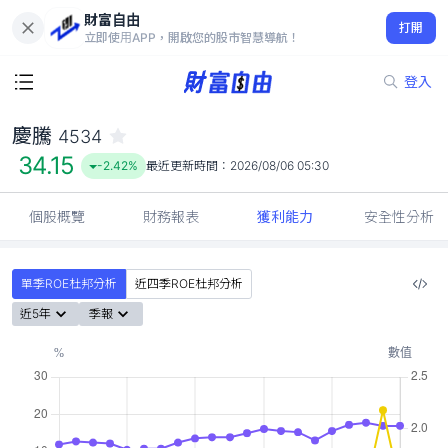
財富自由
慶騰 4534
打開
34.15
-2.42%
立即使用APP，開啟您的股市智慧導航！
登入
慶騰
4534
34.15
-2.42%
最近更新時間：
2026/08/06 05:30
個股概覽
財務報表
獲利能力
安全性分析
單季ROE杜邦分析
近四季ROE杜邦分析
近5年
季報