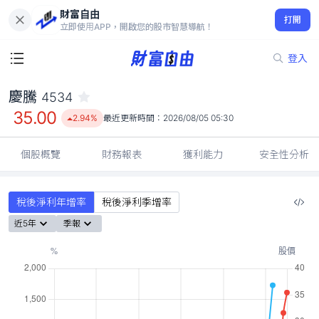
財富自由
慶騰 4534
打開
35.00
2.94%
立即使用APP，開啟您的股市智慧導航！
登入
慶騰
4534
35.00
2.94%
最近更新時間：
2026/08/05 05:30
個股概覽
財務報表
獲利能力
安全性分析
稅後淨利年增率
稅後淨利季增率
近5年
季報