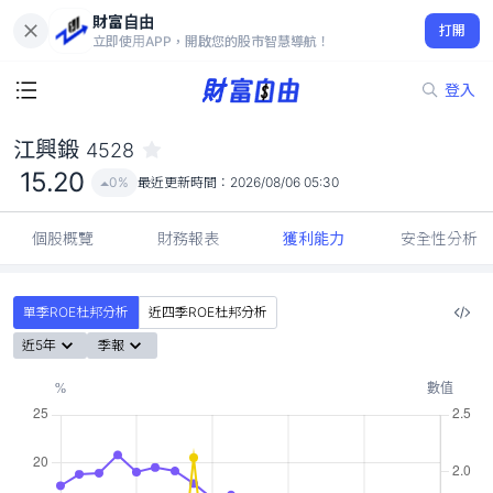
財富自由
江興鍛 4528
打開
15.20
0%
立即使用APP，開啟您的股市智慧導航！
登入
江興鍛
4528
15.20
0%
最近更新時間：
2026/08/06 05:30
個股概覽
財務報表
獲利能力
安全性分析
單季ROE杜邦分析
近四季ROE杜邦分析
近5年
季報