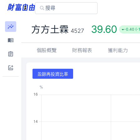
39.60
方方土霖
-0.40 (-
4527
個股概覽
財務報表
獲利能力
盈餘再投資比率