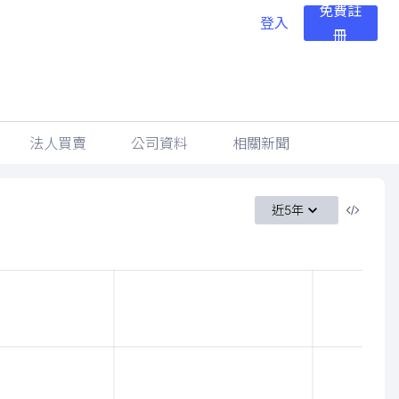
免費註
登入
冊
法人買賣
公司資料
相關新聞
近5年