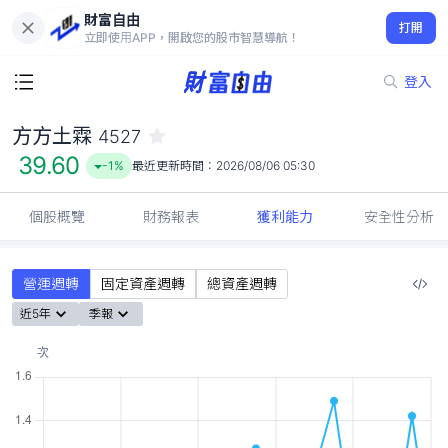
財富自由
方方土霖 4527
打開
39.60
-1%
立即使用APP，開啟您的股市智慧導航！
登入
方方土霖
4527
39.60
-1%
最近更新時間：
2026/08/06 05:30
個股概覽
財務報表
獲利能力
安全性分析
營運週轉
固定資產週轉
總資產週轉
近5年
季報