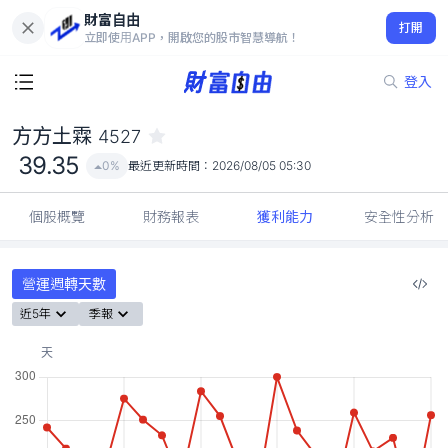
財富自由
方方土霖 4527
打開
39.35
0%
立即使用APP，開啟您的股市智慧導航！
登入
方方土霖
4527
39.35
0%
最近更新時間：
2026/08/05 05:30
個股概覽
財務報表
獲利能力
安全性分析
營運週轉天數
近5年
季報