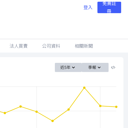
免費註
登入
冊
法人買賣
公司資料
相關新聞
近5年
季報