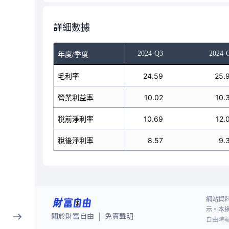
詳細數據
024-Q1
2024-Q2
2024-Q3
2024-
年度/季度
22.89
毛利率
25.53
24.59
25.
7.17
營業利益率
11.48
10.02
10.
8.28
稅前淨利率
13.04
10.69
12.
6.23
稅後淨利率
10.18
8.57
9.
網站資
示。本
關於財富自由
免責聲明
|
自由時