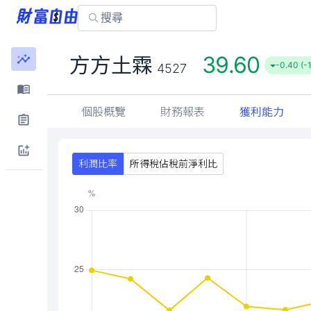
39.60
方方土霖
-0.40 (-
4527
個股概覽
財務報表
獲利能力
利潤比率
所得稅佔稅前淨利比