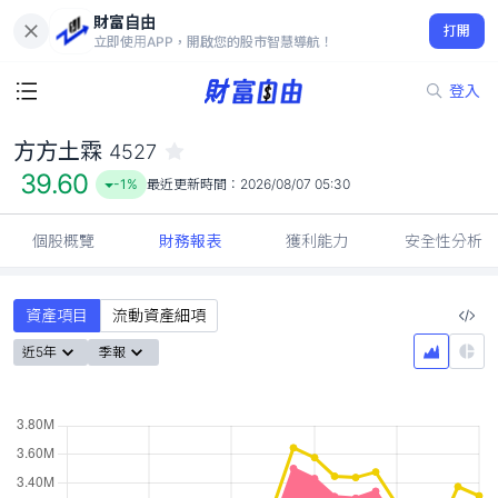
財富自由
方方土霖 4527
打開
39.60
-1%
立即使用APP，開啟您的股市智慧導航！
登入
方方土霖
4527
39.60
-1%
最近更新時間：
2026/08/07 05:30
個股概覽
財務報表
獲利能力
安全性分析
資產項目
流動資產細項
近5年
季報