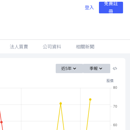
免費註
登入
冊
法人買賣
公司資料
相關新聞
近5年
季報