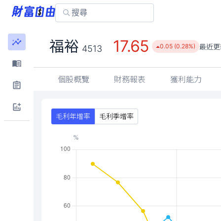
17.65
福裕
最近更
0.05 (0.28%)
4513
個股概覽
財務報表
獲利能力
毛利年增率
毛利季增率