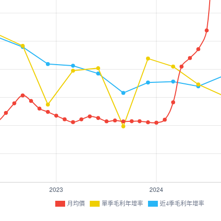
月均價
單季毛利年增率
近4季毛利年增率