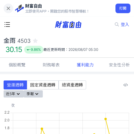
財富自由
金雨 4503
打開
30.15
-9.86%
立即使用APP，開啟您的股市智慧導航！
登入
金雨
4503
30.15
-9.86%
最近更新時間：
2026/08/07 05:30
個股概覽
財務報表
獲利能力
安全性分析
營運週轉
固定資產週轉
總資產週轉
近5年
季報