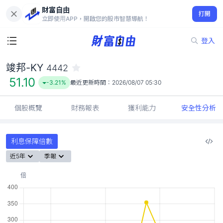
財富自由
竣邦-KY 4442
打開
51.10
-3.21%
立即使用APP，開啟您的股市智慧導航！
登入
竣邦-KY
4442
51.10
-3.21%
最近更新時間：
2026/08/07 05:30
個股概覽
財務報表
獲利能力
安全性分析
利息保障倍數
近5年
季報