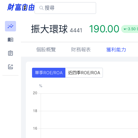
190.00
振大環球
-3.50 
4441
個股概覽
財務報表
獲利能力
單季ROE/ROA
近四季ROE/ROA