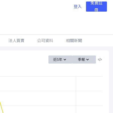
免費註
登入
冊
法人買賣
公司資料
相關新聞
近5年
季報