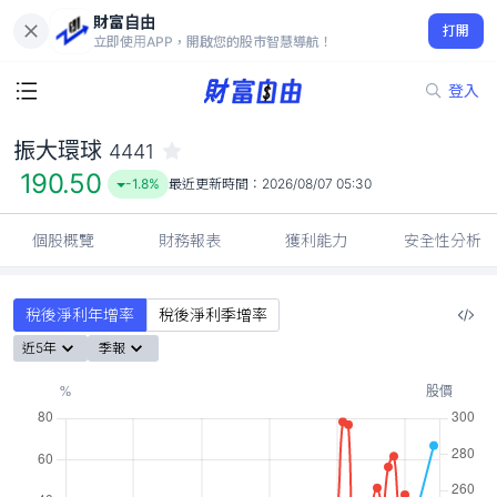
財富自由
振大環球 4441
打開
190.50
-1.8%
立即使用APP，開啟您的股市智慧導航！
登入
振大環球
4441
190.50
-1.8%
最近更新時間：
2026/08/07 05:30
個股概覽
財務報表
獲利能力
安全性分析
稅後淨利年增率
稅後淨利季增率
近5年
季報