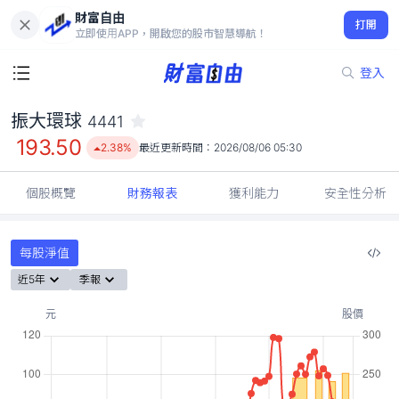
財富自由
振大環球 4441
打開
193.50
2.38%
立即使用APP，開啟您的股市智慧導航！
登入
振大環球
4441
個股概覽
財務報表
獲利能力
安全性分析
每股淨值
近5年
季報