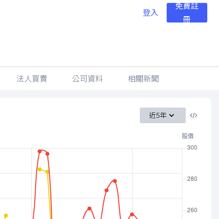
免費註
登入
冊
法人買賣
公司資料
相關新聞
近5年