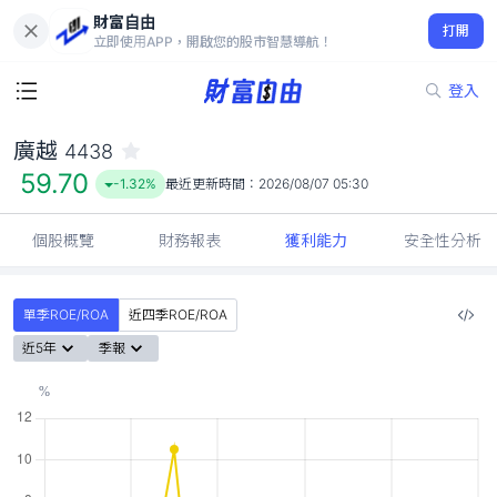
財富自由
廣越 4438
打開
59.70
-1.32%
立即使用APP，開啟您的股市智慧導航！
登入
廣越
4438
59.70
-1.32%
最近更新時間：
2026/08/07 05:30
個股概覽
財務報表
獲利能力
安全性分析
單季ROE/ROA
近四季ROE/ROA
近5年
季報