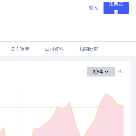
免費註
登入
冊
法人買賣
公司資料
相關新聞
近5年