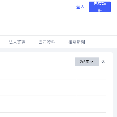
免費註
登入
冊
法人買賣
公司資料
相關新聞
近5年