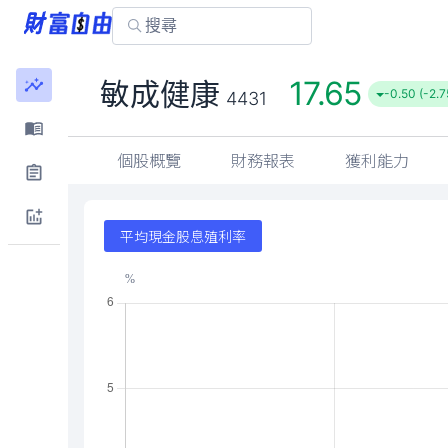
17.65
敏成健康
-0.50 (-2.
4431
個股概覽
財務報表
獲利能力
平均現金股息殖利率