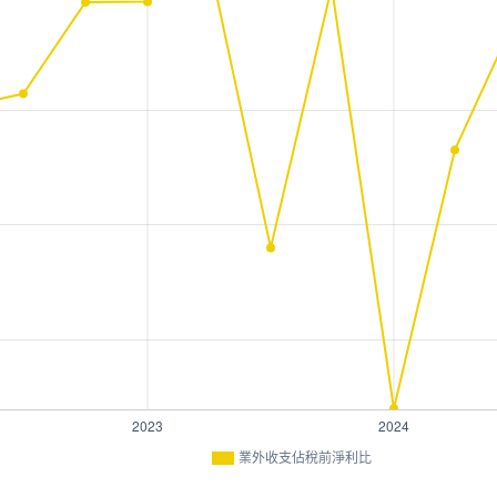
業外收支佔稅前淨利比