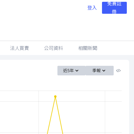
免費註
登入
冊
法人買賣
公司資料
相關新聞
近5年
季報