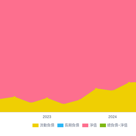
流動負債
長期負債
淨值
總負債+淨值