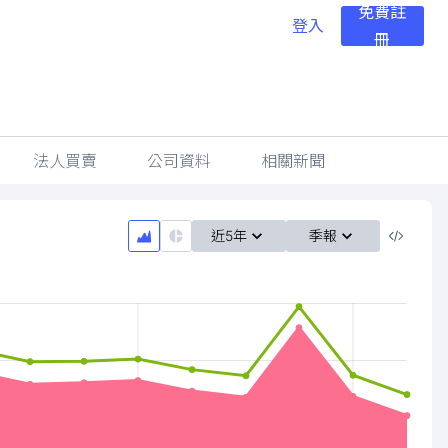
免費註
登入
冊
法人買賣
公司資料
相關新聞
近5年
季報