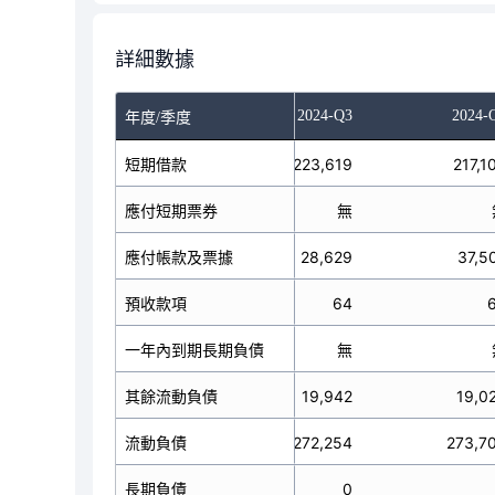
詳細數據
024-Q1
2024-Q2
2024-Q3
2024-
年度/季度
短期借款
214,294
223,619
217,1
應付短期票券
無
無
應付帳款及票據
37,487
28,629
37,5
預收款項
132
64
一年內到期長期負債
無
無
其餘流動負債
15,749
19,942
19,0
流動負債
267,662
272,254
273,7
長期負債
0
0