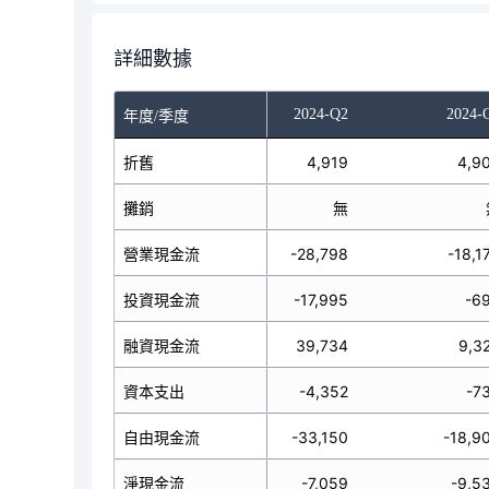
詳細數據
023-Q4
2024-Q1
2024-Q2
2024-
年度/季度
3,919
折舊
4,134
4,919
4,9
無
攤銷
無
無
-5,026
營業現金流
21,875
-28,798
-18,1
31,539
投資現金流
-6,925
-17,995
-6
3,974
融資現金流
-1,414
39,734
9,3
8,339
資本支出
-1,722
-4,352
-7
3,365
自由現金流
20,153
-33,150
-18,9
7,409
淨現金流
13,536
-7,059
-9,5