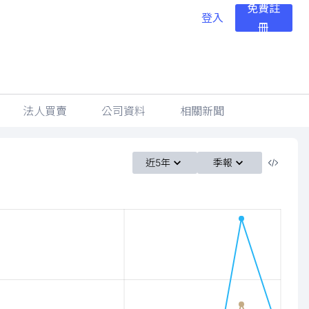
免費註
登入
冊
法人買賣
公司資料
相關新聞
近5年
季報