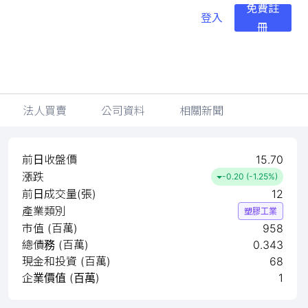
免費註
登入
冊
法人買賣
公司資料
相關新聞
前日收盤價
15.70
漲跌
-0.20 (-1.25%)
前日成交量(張)
12
產業類別
塑膠工業
市值 (百萬)
958
總債務 (百萬)
0.343
現金和投資 (百萬)
68
企業價值 (百萬)
1