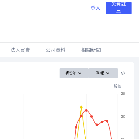
免費註
登入
冊
法人買賣
公司資料
相關新聞
近5年
季報