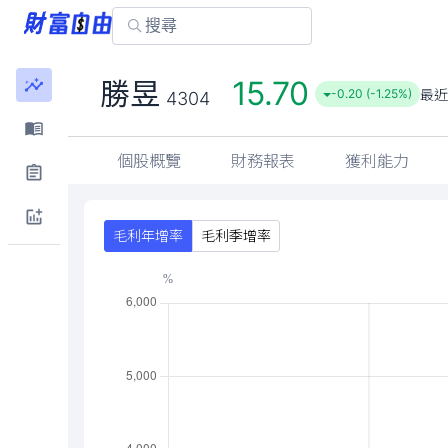
15.70
勝昱
最近
-0.20 (-1.25%)
4304
個股概覽
財務報表
獲利能力
毛利年增率
毛利季增率