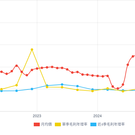
月均價
單季毛利年增率
近4季毛利年增率