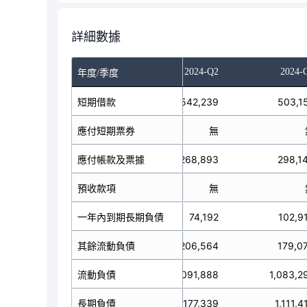
詳細數據
023-Q4
2024-Q1
2024-Q2
2024-
年度/季度
短期借款
537,383
542,239
503,1
應付短期票券
無
無
應付帳款及票據
267,102
268,893
298,1
預收款項
無
無
一年內到期長期負債
92,208
74,192
102,9
其餘流動負債
258,675
206,564
179,0
流動負債
1,155,368
1,091,888
1,083,2
長期負債
988,803
1,177,339
1,111,4