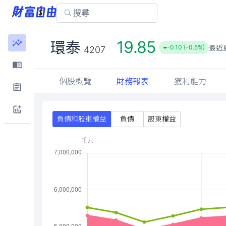
19.85
環泰
最近
-0.10 (-0.5%)
4207
個股概覽
財務報表
獲利能力
負債和股東權益
負債
股東權益