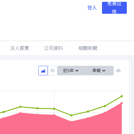
免費註
登入
冊
法人買賣
公司資料
相關新聞
近5年
季報