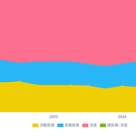
流動負債
長期負債
淨值
總負債+淨值