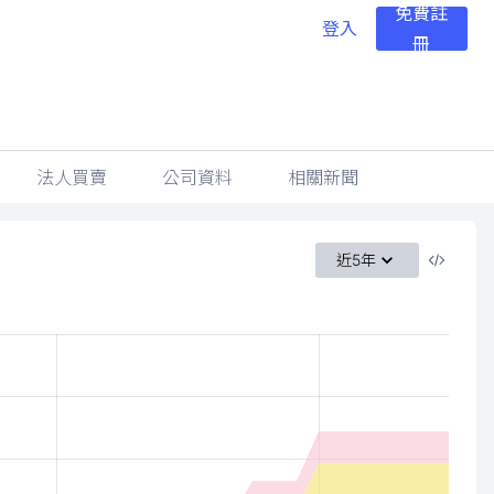
免費註
登入
冊
法人買賣
公司資料
相關新聞
近5年